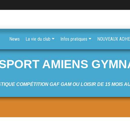
News
La vie du club
Infos pratiques
NOUVEAUX ADHER
 SPORT AMIENS GYMN
TIQUE COMPÉTITION GAF GAM OU LOISIR DE 15 MOIS A