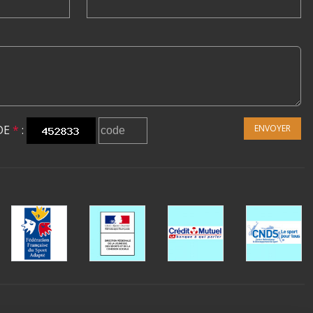
DE
*
:
ENVOYER