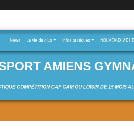
News
La vie du club
Infos pratiques
NOUVEAUX ADHER
 SPORT AMIENS GYMN
TIQUE COMPÉTITION GAF GAM OU LOISIR DE 15 MOIS A