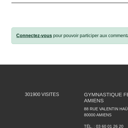
Connectez-vous
pour pouvoir participer aux commenta
GYMNASTIQUE F
301900
VISITES
AMIENS
88 RUE VALENTIN HAÜ
80000
AMIENS
TÉL. :
03 60 01 26 20