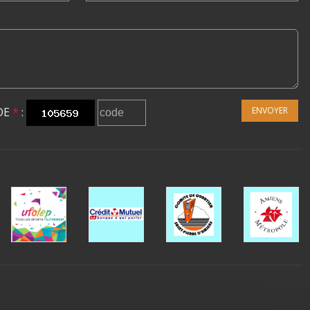
DE
*
:
ENVOYER