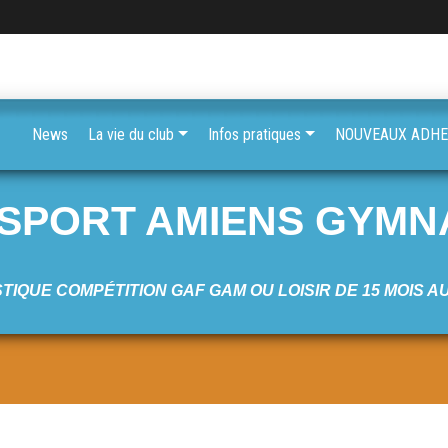
News
La vie du club
Infos pratiques
NOUVEAUX ADHER
 SPORT AMIENS GYMN
TIQUE COMPÉTITION GAF GAM OU LOISIR DE 15 MOIS A