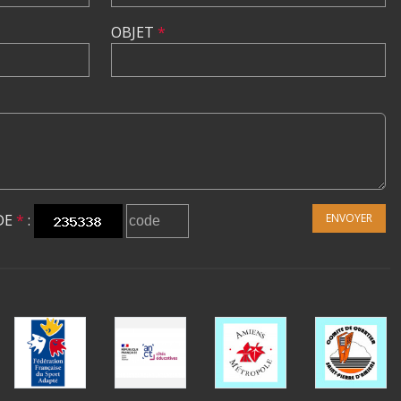
OBJET
*
DE
*
:
ENVOYER